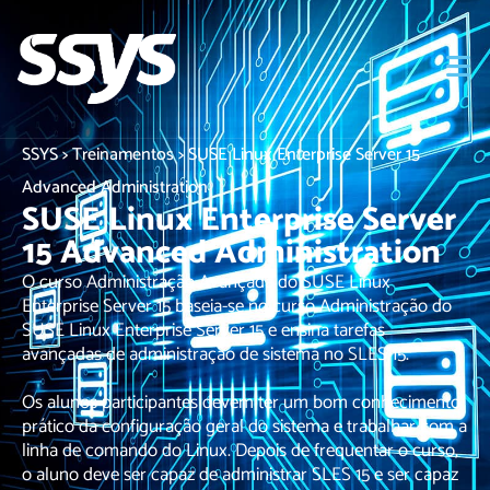
SSYS > Treinamentos > SUSE Linux Enterprise Server 15
Advanced Administration
SUSE Linux Enterprise Server
15 Advanced Administration
O curso Administração Avançada do SUSE Linux
Enterprise Server 15 baseia-se no curso Administração do
SUSE Linux Enterprise Server 15 e ensina tarefas
avançadas de administração de sistema no SLES 15.
Os alunos participantes devem ter um bom conhecimento
prático da configuração geral do sistema e trabalhar com a
linha de comando do Linux. Depois de frequentar o curso,
o aluno deve ser capaz de administrar SLES 15 e ser capaz