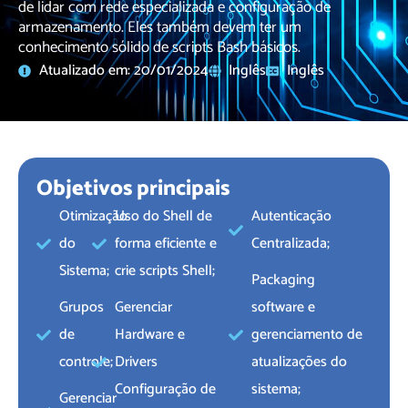
de lidar com rede especializada e configuração de
armazenamento. Eles também devem ter um
conhecimento sólido de scripts Bash básicos.
Atualizado em: 20/01/2024
Inglês
Inglês
Objetivos principais
Otimização
Uso do Shell de
Autenticação
do
forma eficiente e
Centralizada;
Sistema;
crie scripts Shell;
Packaging
Grupos
Gerenciar
software e
de
Hardware e
gerenciamento de
controle;
Drivers
atualizações do
Configuração de
sistema;
Gerenciar