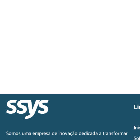
Li
Iní
Somos uma empresa de inovação dedicada a transformar
So