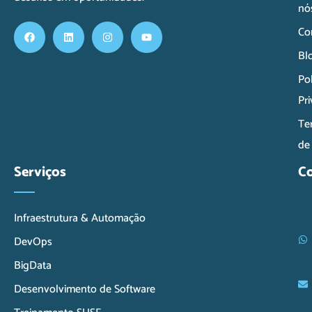
nó
Co
Bl
Pol
Pr
Te
de
Serviços
C
Infraestrutura & Automação
DevOps
BigData
Desenvolvimento de Software