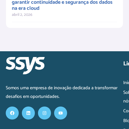
garantir continuidade e segurança dos dados
na era cloud
abril 2, 2026
Li
Iní
Somos uma empresa de inovação dedicada a transformar
So
desafios em oportunidades.
nó
Co
Bl