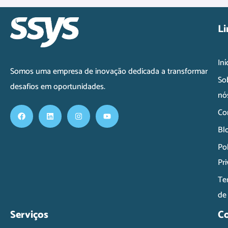
Li
Iní
Somos uma empresa de inovação dedicada a transformar
So
desafios em oportunidades.
nó
Co
Bl
Pol
Pr
Te
de
Serviços
C