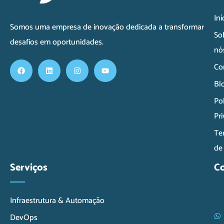
Iní
Somos uma empresa de inovação dedicada a transformar
So
desafios em oportunidades.
nó
Co
Bl
Pol
Pr
Te
de
Serviços
C
Infraestrutura & Automação
DevOps